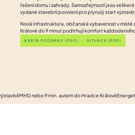
řešení domu i zahrady. Samozřejmostí jsou veškeré 
vydané stavební povolení pro plynulý start výstavb
Nová infrastruktura, občanská vybavenost v místě
Králové do 9 minut podtrhují komfort každodenního
KARTA POZEMKU (PDF)
SITUACE (PDF)
ebo 9 min. autem do Hradce Králové
Energetická třída PE