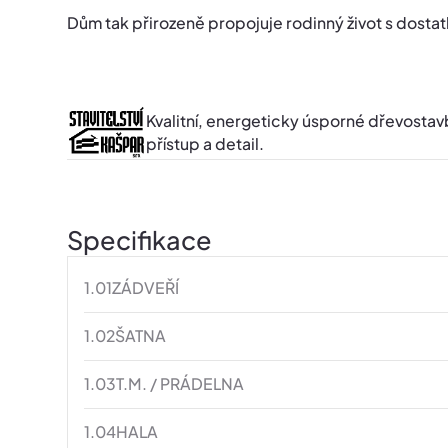
Dům tak přirozeně propojuje rodinný život s dosta
Kvalitní, energeticky úsporné dřevosta
přístup a detail.
Specifikace
1.01
ZÁDVEŘÍ
1.02
ŠATNA
1.03
T.M. / PRÁDELNA
1.04
HALA