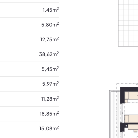
2
1,45
m
2
5,80
m
2
12,75
m
2
38,62
m
2
5,45
m
2
5,97
m
2
11,28
m
2
18,85
m
2
15,08
m