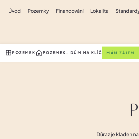
Úvod
Pozemky
Financování
Lokalita
Standard
POZEMEK
POZEMEK+ DŮM NA KLÍČ
MÁM ZÁJEM
Důraz je kladen 