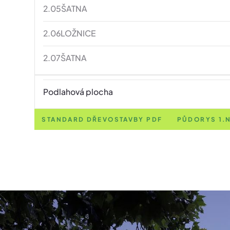
2.05
ŠATNA
2.06
LOŽNICE
2.07
ŠATNA
Podlahová plocha
STANDARD DŘEVOSTAVBY PDF
PŮDORYS 1.N