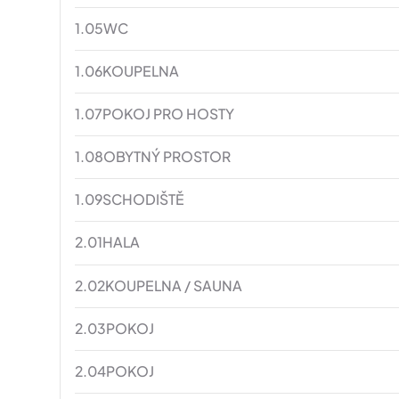
1.05
WC
1.06
KOUPELNA
1.07
POKOJ PRO HOSTY
1.08
OBYTNÝ PROSTOR
1.09
SCHODIŠTĚ
2.01
HALA
2.02
KOUPELNA / SAUNA
2.03
POKOJ
2.04
POKOJ