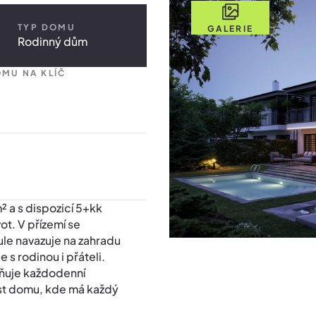
TYP DOMU
GALERIE
Rodinný dům
MU NA KLÍČ
 a s dispozicí 5+kk
ot. V přízemí se
ule navazuje na zahradu
 s rodinou i přáteli.
dňuje každodenní
ást domu, kde má každý