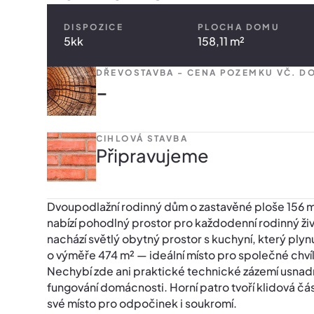
DISPOZICE
PLOCHA DOMU
5kk
158,11 m²
DŘEVOSTAVBA - CENA POZEMKU VČ. DO
-
CIHLOVÁ STAVBA
Připravujeme
Dvoupodlažní rodinný dům o zastavěné ploše 156 m²
nabízí pohodlný prostor pro každodenní rodinný živ
nachází světlý obytný prostor s kuchyní, který plyn
o výměře 474 m² — ideální místo pro společné chvíle
Nechybí zde ani praktické technické zázemí usna
fungování domácnosti. Horní patro tvoří klidová č
své místo pro odpočinek i soukromí.