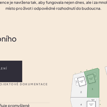
dence je navržena tak, aby fungovala nejen dnes, ale i za mnoho
místo pro život i odpovědné rozhodnutí do budoucna.
bního
LENÍ
PROJEKTOVÉ DOKUMENTACE
žňuje promyšlené