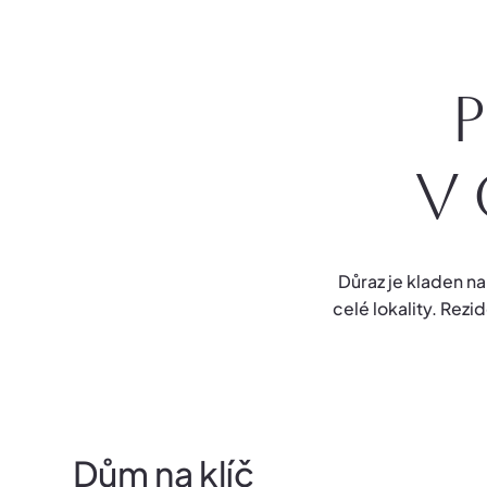
V
Důraz je kladen 
celé lokality. Rezi
Dům na klíč