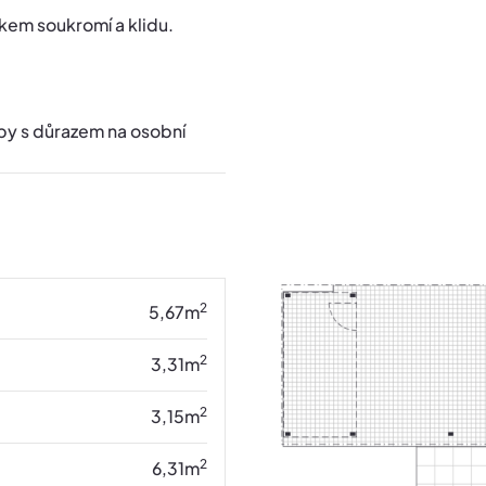
tkem soukromí a klidu.
vby s důrazem na osobní
2
5,67
m
2
3,31
m
2
3,15
m
2
6,31
m