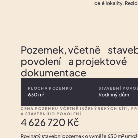
celé lokality. Rezi
Pozemek, včetně stave
povolení a projektové
dokumentace
PLOCHA POZEMKU
STAVEBNÍ POVO
630 m²
Rodinný dům
CENA POZEMKU VČETNĚ INŽENÝRSKÝCH SÍTÍ, 
A STAVEBNÍHO POVOLENÍ
4 626 720 Kč
Rovinatý stavební pozemek o výměře 630 m² umo