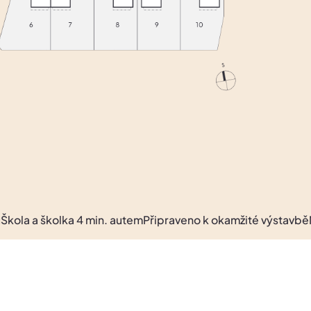
a 4 min. autem
Připraveno k okamžité výstavbě
MHD nebo 9 mi