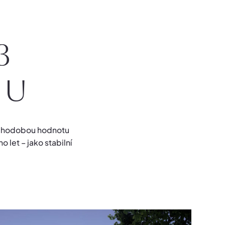
3
mu
ouhodobou hodnotu
 let – jako stabilní