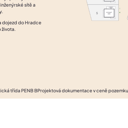
inženýrské sítě a
y.
 a dojezd do Hradce
 života.
NB B
Projektová dokumentace v ceně pozemku
Škola a školk