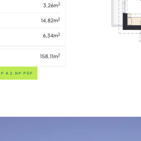
2
3,26
m
2
14,82
m
2
6,34
m
2
158,11
m
P A 2.NP PDF