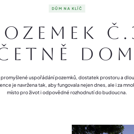
DŮM NA KLÍČ
Pozemek č.
četně do
na promyšlené uspořádání pozemků, dostatek prostoru a dl
dence je navržena tak, aby fungovala nejen dnes, ale i za mnoho
místo pro život i odpovědné rozhodnutí do budoucna.