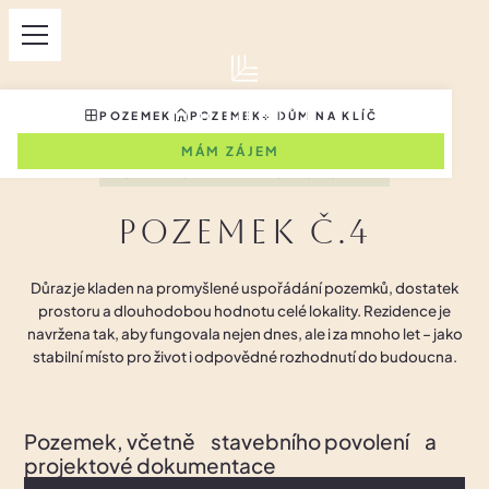
POZEMEK
POZEMEK+ DŮM NA KLÍČ
MÁM ZÁJEM
VČETNĚ STAVEBNÍHO POVOLENÍ
Pozemek č.
4
Důraz je kladen na promyšlené uspořádání pozemků, dostatek
prostoru a dlouhodobou hodnotu celé lokality. Rezidence je
navržena tak, aby fungovala nejen dnes, ale i za mnoho let – jako
stabilní místo pro život i odpovědné rozhodnutí do budoucna.
Pozemek, včetně stavebního povolení a
projektové dokumentace