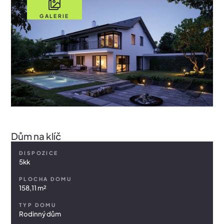
GALERIE
Dům na klíč
DISPOZICE
5kk
PLOCHA DOMU
158,11 m²
TYP DOMU
Rodinný dům