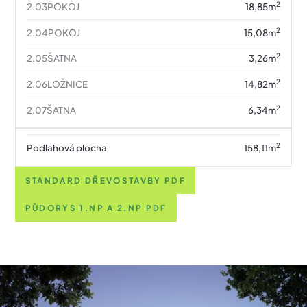
2
2.03
POKOJ
18,85
m
2
2.04
POKOJ
15,08
m
2
2.05
ŠATNA
3,26
m
2
2.06
LOŽNICE
14,82
m
2
2.07
ŠATNA
6,34
m
2
Podlahová plocha
158,11
m
STANDARD DŘEVOSTAVBY PDF
PŮDORYS 1.NP A 2.NP PDF