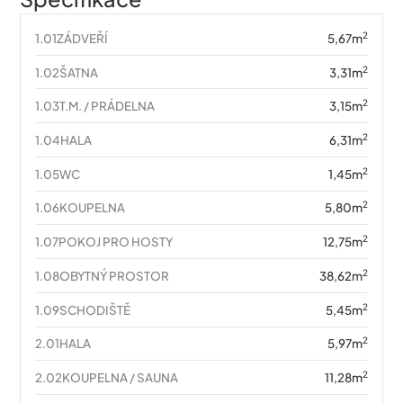
2
1.01
ZÁDVEŘÍ
5,67
m
2
1.02
ŠATNA
3,31
m
2
1.03
T.M. / PRÁDELNA
3,15
m
2
1.04
HALA
6,31
m
2
1.05
WC
1,45
m
2
1.06
KOUPELNA
5,80
m
2
1.07
POKOJ PRO HOSTY
12,75
m
2
1.08
OBYTNÝ PROSTOR
38,62
m
2
1.09
SCHODIŠTĚ
5,45
m
2
2.01
HALA
5,97
m
2
2.02
KOUPELNA / SAUNA
11,28
m