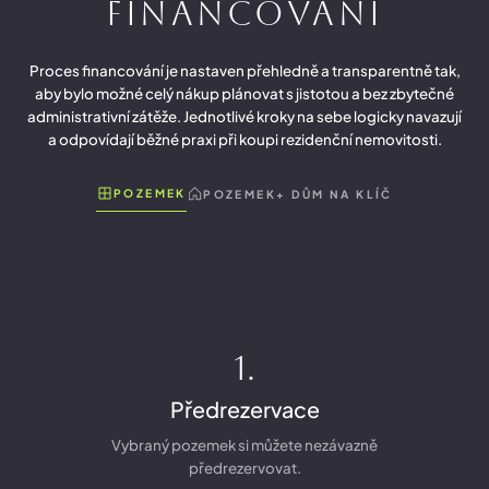
Financování
Proces financování je nastaven přehledně a transparentně tak,
aby bylo možné celý nákup plánovat s jistotou a bez zbytečné
administrativní zátěže. Jednotlivé kroky na sebe logicky navazují
a odpovídají běžné praxi při koupi rezidenční nemovitosti.
POZEMEK
POZEMEK+ DŮM NA KLÍČ
1.
Předrezervace
Vybraný pozemek si můžete nezávazně
předrezervovat.