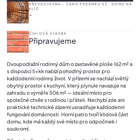
DŘEVOSTAVBA - CENA POZEMKU VČ. DOMU NA
KLÍČ
-
CIHLOVÁ STAVBA
Připravujeme
Dvoupodlažní rodinný dům o zastavěné ploše 162 m² a
s dispozicí 5+kk nabízí pohodlný prostor pro
každodenní rodinný život. V přízemí se nachází světlý
obytný prostor s kuchyní, který plynule navazuje na
zahradu o výměře 506 m² — ideální místo pro
společné chvíle s rodinou i přáteli. Nechybí zde ani
praktické technické zázemí usnadňuje každodenní
fungování domácnosti. Horní patro tvoří klidová část
domu, kde má každý své místo pro odpočinek i
soukromí.