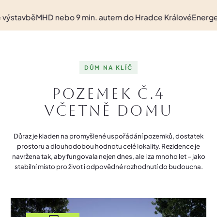
vbě
MHD nebo 9 min. autem do Hradce Králové
Energetická t
DŮM NA KLÍČ
Pozemek č.
4
Včetně domu
Důraz je kladen na promyšlené uspořádání pozemků, dostatek
prostoru a dlouhodobou hodnotu celé lokality. Rezidence je
navržena tak, aby fungovala nejen dnes, ale i za mnoho let – jako
stabilní místo pro život i odpovědné rozhodnutí do budoucna.