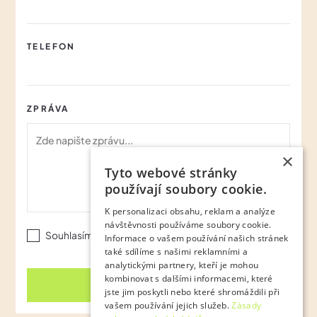
TELEFON
ZPRÁVA
×
Tyto webové stránky
používají soubory cookie.
K personalizaci obsahu, reklam a analýze
návštěvnosti používáme soubory cookie.
Souhlasím s
Podmínkami ochrany osobních údajů
Informace o vašem používání našich stránek
také sdílíme s našimi reklamními a
analytickými partnery, kteří je mohou
kombinovat s dalšími informacemi, které
jste jim poskytli nebo které shromáždili při
vašem používání jejich služeb.
Zásady