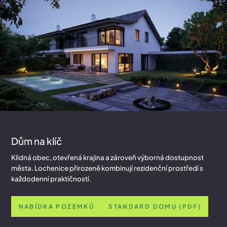
VČETNĚ STAVEBNÍHO POVOLENÍ
Dům na klíč
Klidná obec, otevřená krajina a zároveň výborná dostupnost
města. Lochenice přirozeně kombinují rezidenční prostředí s
každodenní praktičností.
NABÍDKA POZEMKŮ
STANDARD DOMU (PDF)