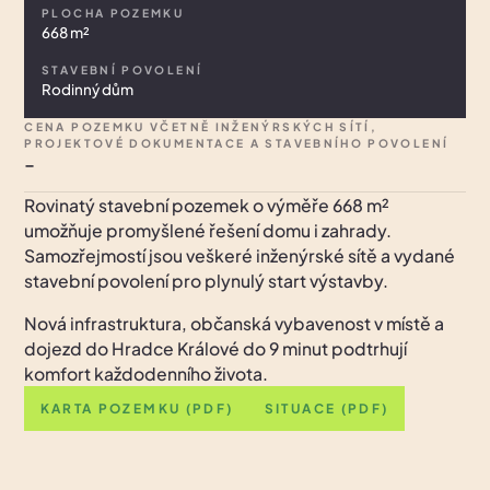
PLOCHA POZEMKU
668 m²
STAVEBNÍ POVOLENÍ
Rodinný dům
CENA POZEMKU VČETNĚ INŽENÝRSKÝCH SÍTÍ,
PROJEKTOVÉ DOKUMENTACE A STAVEBNÍHO POVOLENÍ
-
Rovinatý stavební pozemek o výměře 668 m²
umožňuje promyšlené řešení domu i zahrady.
Samozřejmostí jsou veškeré inženýrské sítě a vydané
stavební povolení pro plynulý start výstavby.
Nová infrastruktura, občanská vybavenost v místě a
dojezd do Hradce Králové do 9 minut podtrhují
komfort každodenního života.
KARTA POZEMKU (PDF)
SITUACE (PDF)